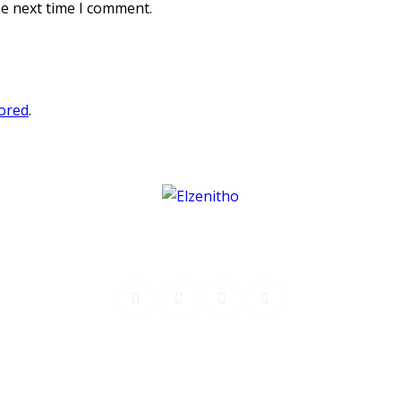
he next time I comment.
tored
.