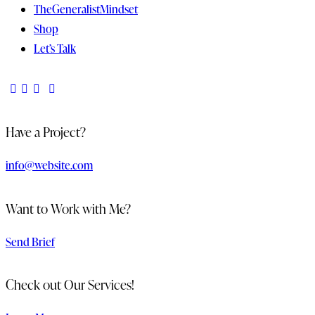
TheGeneralistMindset
Shop
Let’s Talk
Have a Project?
info@website.com
Want to Work with Me?
Send Brief
Check out Our Services!