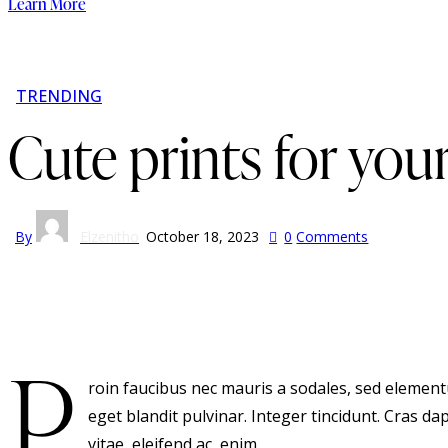
Learn More
TRENDING
Cute prints for yo
By
Elzenitho
October 18, 2023
0
Comments
P
roin faucibus nec mauris a sodales, sed elementu
eget blandit pulvinar. Integer tincidunt. Cras d
vitae, eleifend ac, enim.