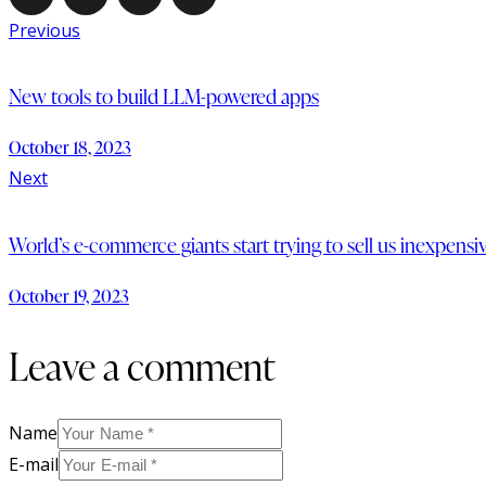
Previous
New tools to build LLM-powered apps
October 18, 2023
Next
World’s e-commerce giants start trying to sell us inexpens
October 19, 2023
Leave a comment
Name
E-mail