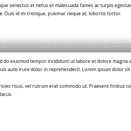
que senectus et netus et malesuada fames ac turpis egestas. F
uis id mi tristique, pulvinar neque at, lobortis tortor.
tet clita kasd gubergren, no sea sanctus est labore et dolore. By
Kevin Smi
sed do eiusmod tempor incididunt ut labore et dolore magna 
is aute irure dolor in reprehenderit. Lorem ipsum dolor sit 
ltricies risus, vel rutrum erat commodo ut. Praesent finibu
lacus.